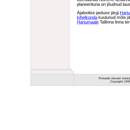
planeerituna on jõudnud lausa
Ajaloolise jaotuse järgi
Harj
kihelkonda
kuulunud mõis jä
Harjumaale
Tallinna linna ter
Portaalis olevate mater
Copyright 199