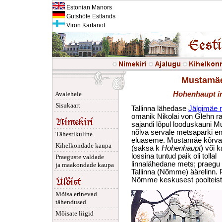
Estonian Manors
Gutshöfe Estlands
Viron Kartanot
Mustamäe
Avalehele
Hohenhaupt in
Sisukaart
Tallinna lähedase
Jälgimäe 
omanik Nikolai von Glehn ra
sajandi lõpul looduskauni 
nõlva servale metsaparki e
Tähestikuline
eluaseme. Mustamäe kõrva
Kihelkondade kaupa
(saksa k
Hohenhaupt
) või 
lossina tuntud paik oli tollal
Praeguste valdade
linnalähedane mets; praegu
ja maakondade kaupa
Tallinna (Nõmme) äärelinn. 
Nõmme keskusest poolteist k
Mõisa erinevad
tähendused
Mõisate liigid